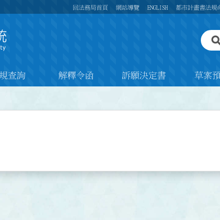
回法務局首頁
網站導覽
ENGLISH
都市計畫書法規
規查詢
解釋令函
訴願決定書
草案