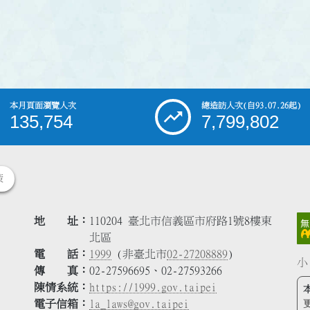
本月頁面瀏覽人次
總造訪人次
(自93.07.26起)
135,754
7,799,802
策
地 址
110204 臺北市信義區市府路1號8樓東
北區
電 話
1999
(非臺北市
02-27208889
)
小
傳 真
02-27596695、02-27593266
陳情系統
https://1999.gov.taipei
電子信箱
la_laws@gov.taipei