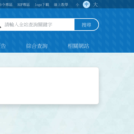
大
中
命令專區
SOP專區
logo下載
線上教學
小
全站查詢關鍵字欄位
搜尋
預告
綜合查詢
相關網站