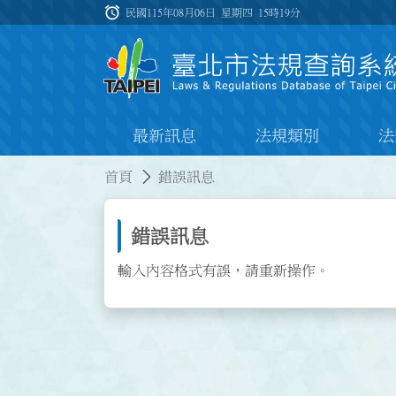
跳到主要內容
alarm
:::
民國115年08月06日 星期四
15時19分
最新訊息
法規類別
法
:::
:::
首頁
錯誤訊息
錯誤訊息
輸入內容格式有誤，請重新操作。