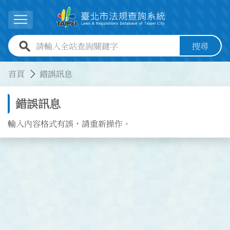
跳到主要內容
展開選單
全站查詢關鍵字欄位
搜尋
:::
:::
首頁
錯誤訊息
錯誤訊息
輸入內容格式有誤，請重新操作。