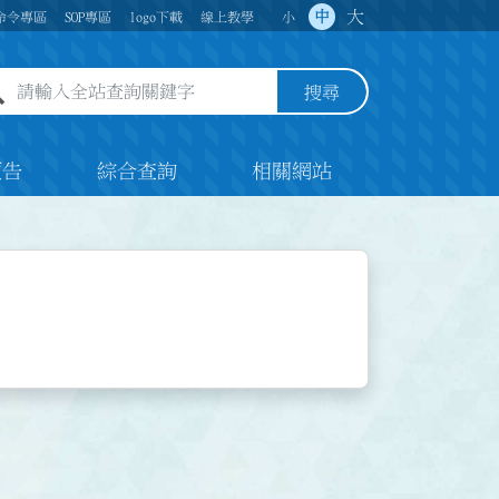
大
中
命令專區
SOP專區
logo下載
線上教學
小
全站查詢關鍵字欄位
搜尋
預告
綜合查詢
相關網站