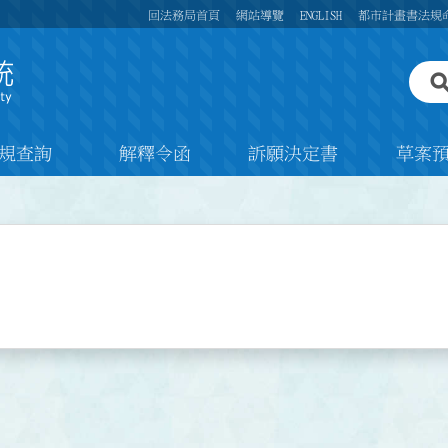
回法務局首頁
網站導覽
ENGLISH
都市計畫書法規
規查詢
解釋令函
訴願決定書
草案