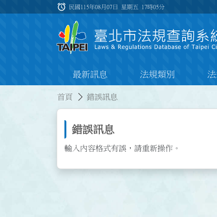
跳到主要內容
alarm
:::
民國115年08月07日 星期五
17時05分
最新訊息
法規類別
法
:::
:::
首頁
錯誤訊息
錯誤訊息
輸入內容格式有誤，請重新操作。