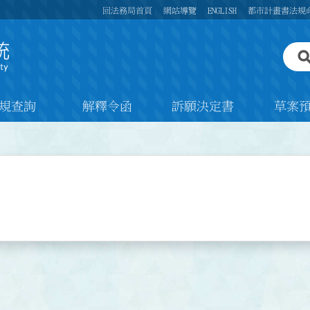
回法務局首頁
網站導覽
ENGLISH
都市計畫書法規
規查詢
解釋令函
訴願決定書
草案