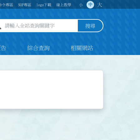
大
中
命令專區
SOP專區
logo下載
線上教學
小
全站查詢關鍵字欄位
搜尋
預告
綜合查詢
相關網站