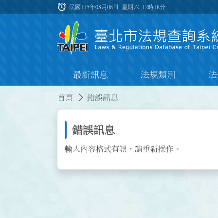
跳到主要內容
alarm
:::
民國115年08月08日 星期六
12時18分
最新訊息
法規類別
法
:::
:::
首頁
錯誤訊息
錯誤訊息
輸入內容格式有誤，請重新操作。