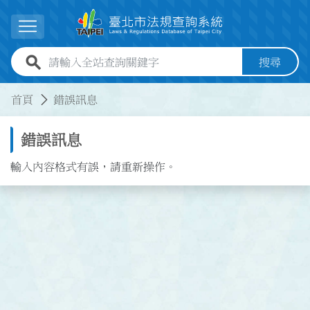
跳到主要內容
展開選單
全站查詢關鍵字欄位
搜尋
:::
:::
首頁
錯誤訊息
錯誤訊息
輸入內容格式有誤，請重新操作。