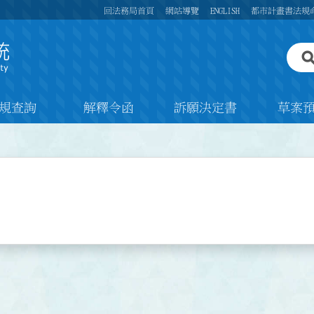
回法務局首頁
網站導覽
ENGLISH
都市計畫書法規
規查詢
解釋令函
訴願決定書
草案