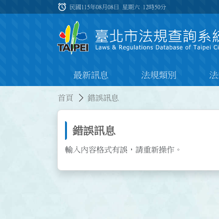
跳到主要內容
alarm
:::
民國115年08月08日 星期六
12時50分
最新訊息
法規類別
法
:::
:::
首頁
錯誤訊息
錯誤訊息
輸入內容格式有誤，請重新操作。