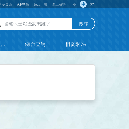
大
中
命令專區
SOP專區
logo下載
線上教學
小
全站查詢關鍵字欄位
搜尋
預告
綜合查詢
相關網站