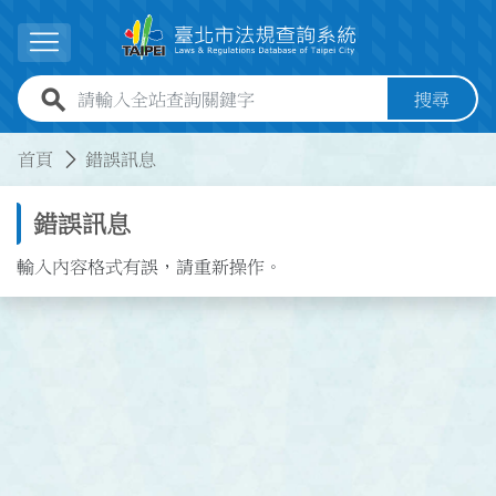
跳到主要內容
展開選單
全站查詢關鍵字欄位
搜尋
:::
:::
首頁
錯誤訊息
錯誤訊息
輸入內容格式有誤，請重新操作。