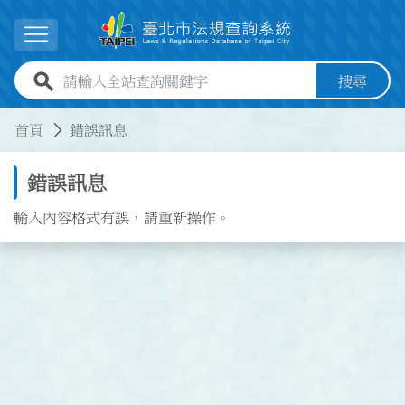
跳到主要內容
展開選單
全站查詢關鍵字欄位
搜尋
:::
:::
首頁
錯誤訊息
錯誤訊息
輸入內容格式有誤，請重新操作。