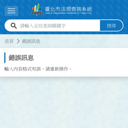
跳到主要內容
展開選單
全站查詢關鍵字欄位
搜尋
:::
:::
首頁
錯誤訊息
錯誤訊息
輸入內容格式有誤，請重新操作。