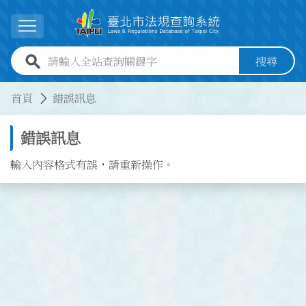
跳到主要內容
展開選單
全站查詢關鍵字欄位
搜尋
:::
:::
首頁
錯誤訊息
錯誤訊息
輸入內容格式有誤，請重新操作。