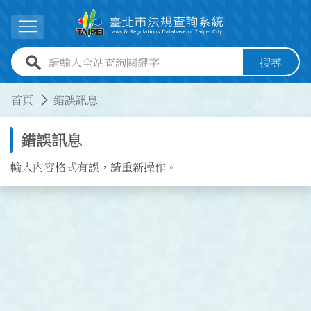
跳到主要內容
展開選單
全站查詢關鍵字欄位
搜尋
:::
:::
首頁
錯誤訊息
錯誤訊息
輸入內容格式有誤，請重新操作。