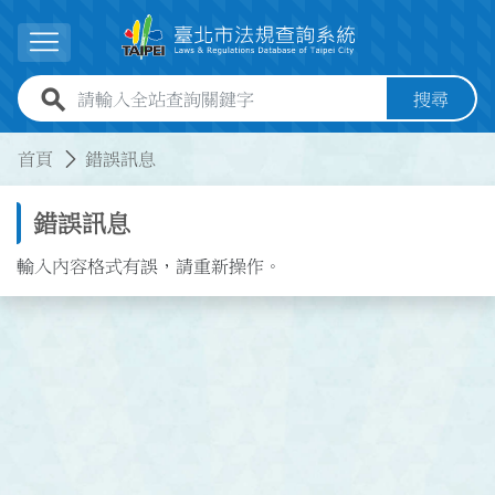
跳到主要內容
展開選單
全站查詢關鍵字欄位
搜尋
:::
:::
首頁
錯誤訊息
錯誤訊息
輸入內容格式有誤，請重新操作。