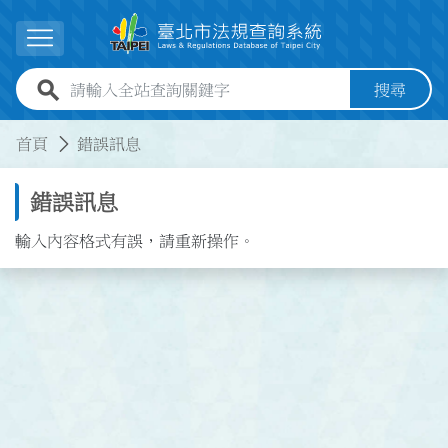
跳到主要內容
展開選單
全站查詢關鍵字欄位
搜尋
:::
:::
首頁
錯誤訊息
錯誤訊息
輸入內容格式有誤，請重新操作。