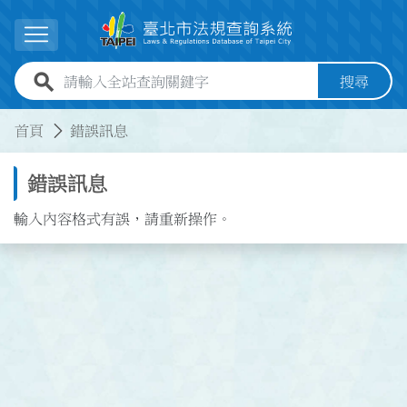
跳到主要內容
展開選單
全站查詢關鍵字欄位
搜尋
:::
:::
首頁
錯誤訊息
錯誤訊息
輸入內容格式有誤，請重新操作。