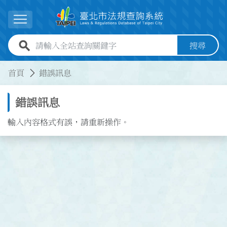
跳到主要內容
展開選單
全站查詢關鍵字欄位
搜尋
:::
:::
首頁
錯誤訊息
錯誤訊息
輸入內容格式有誤，請重新操作。