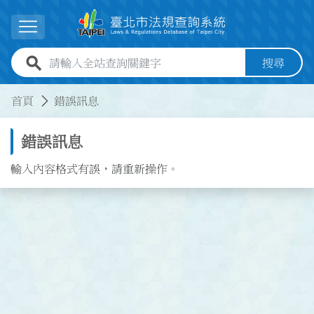
跳到主要內容
展開選單
全站查詢關鍵字欄位
搜尋
:::
:::
首頁
錯誤訊息
錯誤訊息
輸入內容格式有誤，請重新操作。