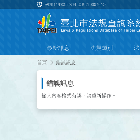
跳到主要內容
alarm
:::
民國115年08月07日 星期五
00時46分
最新訊息
法規類別
法
:::
:::
首頁
錯誤訊息
錯誤訊息
輸入內容格式有誤，請重新操作。