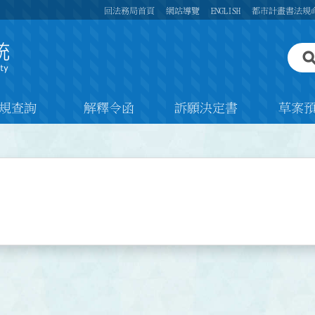
回法務局首頁
網站導覽
ENGLISH
都市計畫書法規
規查詢
解釋令函
訴願決定書
草案