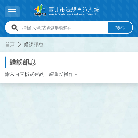
跳到主要內容
展開選單
全站查詢關鍵字欄位
搜尋
:::
:::
首頁
錯誤訊息
錯誤訊息
輸入內容格式有誤，請重新操作。