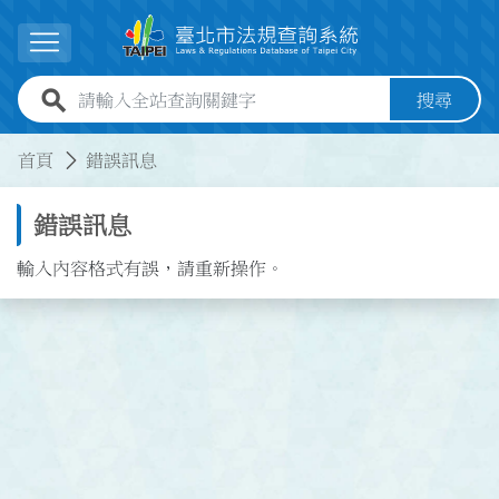
跳到主要內容
展開選單
全站查詢關鍵字欄位
搜尋
:::
:::
首頁
錯誤訊息
錯誤訊息
輸入內容格式有誤，請重新操作。