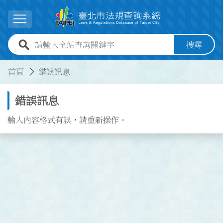
跳到主要內容
展開選單
全站查詢關鍵字欄位
搜尋
:::
:::
首頁
錯誤訊息
錯誤訊息
輸入內容格式有誤，請重新操作。