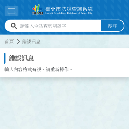
跳到主要內容
展開選單
全站查詢關鍵字欄位
搜尋
:::
:::
首頁
錯誤訊息
錯誤訊息
輸入內容格式有誤，請重新操作。