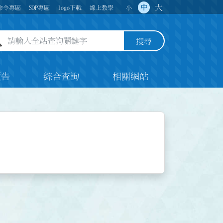
大
中
命令專區
SOP專區
logo下載
線上教學
小
全站查詢關鍵字欄位
搜尋
預告
綜合查詢
相關網站