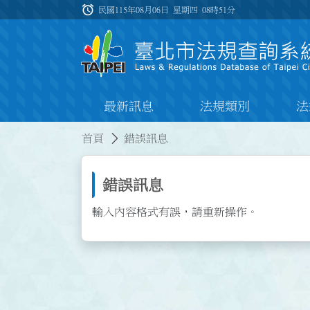
跳到主要內容
alarm
:::
民國115年08月06日 星期四
08時51分
最新訊息
法規類別
法
:::
:::
首頁
錯誤訊息
錯誤訊息
輸入內容格式有誤，請重新操作。