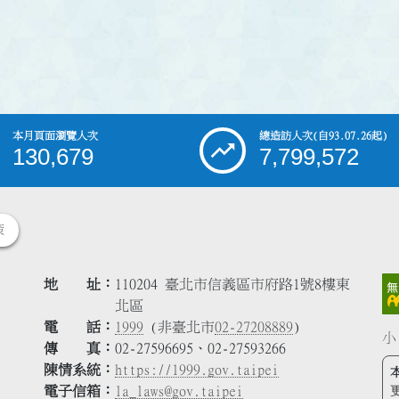
本月頁面瀏覽人次
總造訪人次
(自93.07.26起)
130,679
7,799,572
策
地 址
110204 臺北市信義區市府路1號8樓東
北區
電 話
1999
(非臺北市
02-27208889
)
小
傳 真
02-27596695、02-27593266
陳情系統
https://1999.gov.taipei
電子信箱
la_laws@gov.taipei