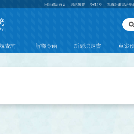
回法務局首頁
網站導覽
ENGLISH
都市計畫書法規
規查詢
解釋令函
訴願決定書
草案