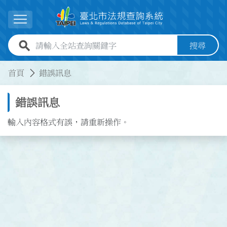
跳到主要內容
展開選單
全站查詢關鍵字欄位
搜尋
:::
:::
首頁
錯誤訊息
錯誤訊息
輸入內容格式有誤，請重新操作。