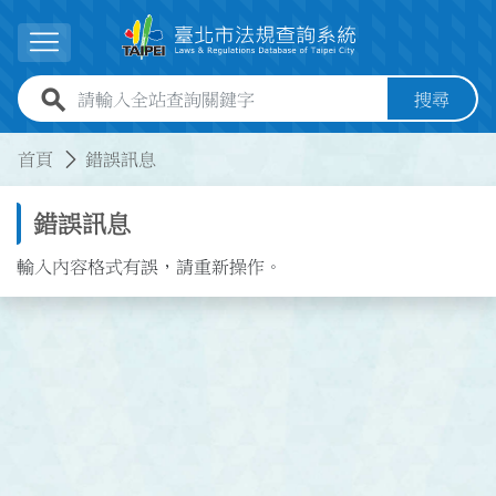
跳到主要內容
展開選單
全站查詢關鍵字欄位
搜尋
:::
:::
首頁
錯誤訊息
錯誤訊息
輸入內容格式有誤，請重新操作。