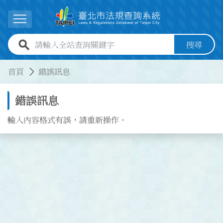
跳到主要內容
展開選單
全站查詢關鍵字欄位
搜尋
:::
:::
首頁
錯誤訊息
錯誤訊息
輸入內容格式有誤，請重新操作。