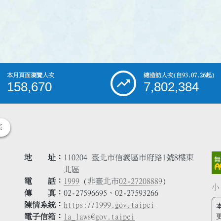
本月頁面瀏覽人次
總造訪人次
(自93.07.26起)
158,670
7,802,384
策
地 址
110204 臺北市信義區市府路1號8樓東
北區
電 話
1999
(非臺北市
02-27208889
)
小
傳 真
02-27596695、02-27593266
陳情系統
https://1999.gov.taipei
電子信箱
la_laws@gov.taipei