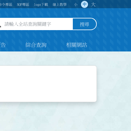
大
中
命令專區
SOP專區
logo下載
線上教學
小
全站查詢關鍵字欄位
搜尋
預告
綜合查詢
相關網站