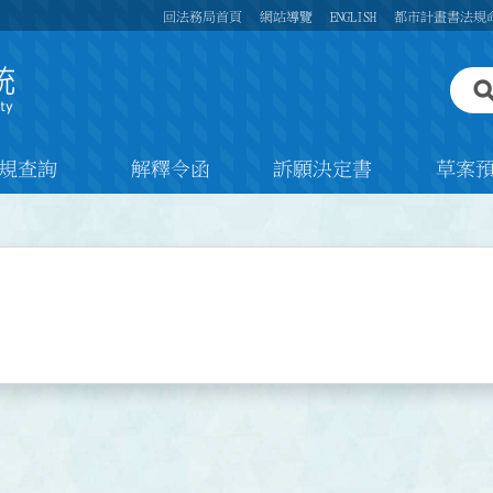
回法務局首頁
網站導覽
ENGLISH
都市計畫書法規
規查詢
解釋令函
訴願決定書
草案