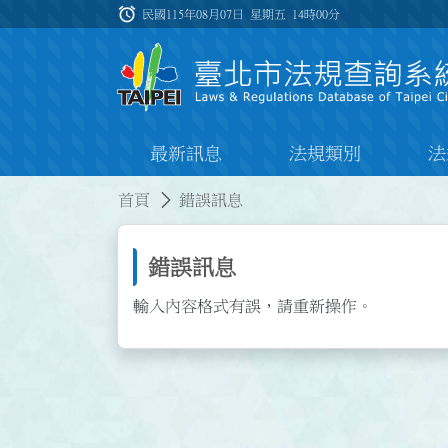
跳到主要內容
alarm
:::
民國115年08月07日 星期五
14時00分
最新訊息
法規類別
法
:::
:::
首頁
錯誤訊息
錯誤訊息
輸入內容格式有誤，請重新操作。