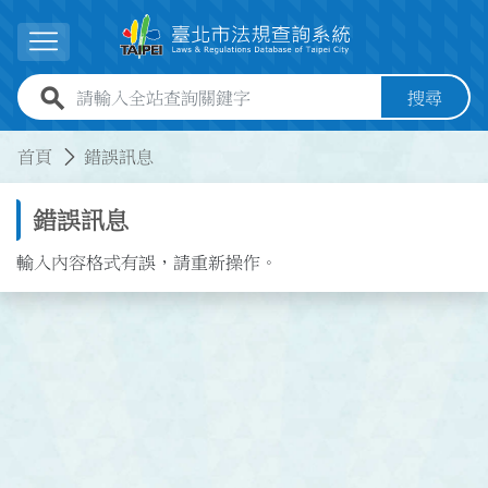
跳到主要內容
展開選單
全站查詢關鍵字欄位
搜尋
:::
:::
首頁
錯誤訊息
錯誤訊息
輸入內容格式有誤，請重新操作。