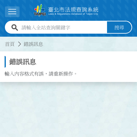
跳到主要內容
展開選單
全站查詢關鍵字欄位
搜尋
:::
:::
首頁
錯誤訊息
錯誤訊息
輸入內容格式有誤，請重新操作。