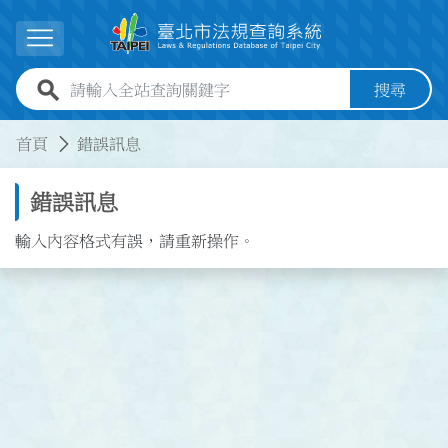
跳到主要內容
展開選單
全站查詢關鍵字欄位
搜尋
:::
:::
首頁
錯誤訊息
錯誤訊息
輸入內容格式有誤，請重新操作。