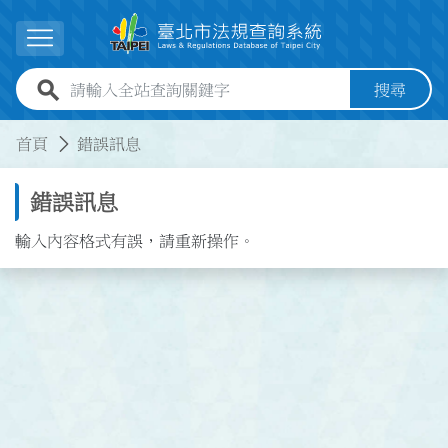
跳到主要內容
展開選單
全站查詢關鍵字欄位
搜尋
:::
:::
首頁
錯誤訊息
錯誤訊息
輸入內容格式有誤，請重新操作。