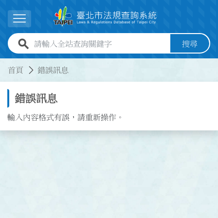
跳到主要內容
展開選單
全站查詢關鍵字欄位
搜尋
:::
:::
首頁
錯誤訊息
錯誤訊息
輸入內容格式有誤，請重新操作。