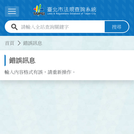
跳到主要內容
展開選單
全站查詢關鍵字欄位
搜尋
:::
:::
首頁
錯誤訊息
錯誤訊息
輸入內容格式有誤，請重新操作。