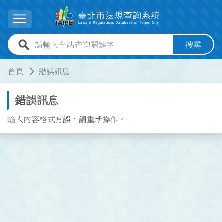
跳到主要內容
展開選單
全站查詢關鍵字欄位
搜尋
:::
:::
首頁
錯誤訊息
錯誤訊息
輸入內容格式有誤，請重新操作。