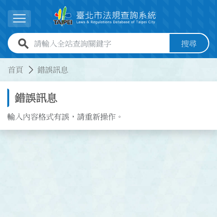
跳到主要內容
展開選單
全站查詢關鍵字欄位
搜尋
:::
:::
首頁
錯誤訊息
錯誤訊息
輸入內容格式有誤，請重新操作。