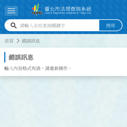
跳到主要內容
展開選單
全站查詢關鍵字欄位
搜尋
:::
:::
首頁
錯誤訊息
錯誤訊息
輸入內容格式有誤，請重新操作。