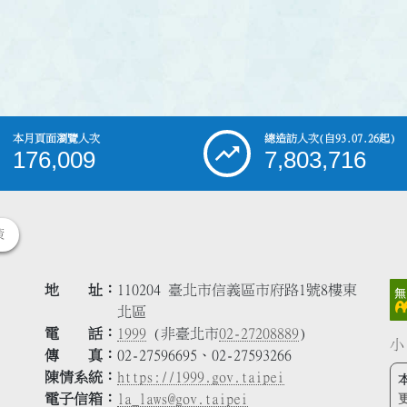
本月頁面瀏覽人次
總造訪人次
(自93.07.26起)
176,009
7,803,716
策
地 址
110204 臺北市信義區市府路1號8樓東
北區
電 話
1999
(非臺北市
02-27208889
)
小
傳 真
02-27596695、02-27593266
陳情系統
https://1999.gov.taipei
電子信箱
la_laws@gov.taipei