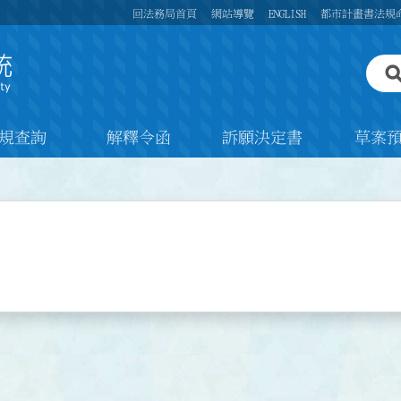
回法務局首頁
網站導覽
ENGLISH
都市計畫書法規
規查詢
解釋令函
訴願決定書
草案