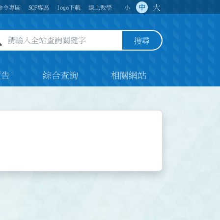
大
中
命令專區
SOP專區
logo下載
線上教學
小
全站查詢關鍵字欄位
搜尋
預告
綜合查詢
相關網站