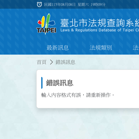
跳到主要內容
alarm
:::
民國115年08月08日 星期六
19時09分
最新訊息
法規類別
法
:::
:::
首頁
錯誤訊息
錯誤訊息
輸入內容格式有誤，請重新操作。