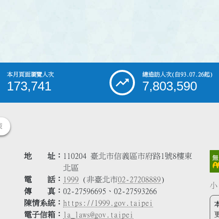
本月頁面瀏覽人次
總造訪人次
(自93.07.26起)
173,741
7,803,590
策
地 址
110204 臺北市信義區市府路1號8樓東
北區
電 話
1999
(非臺北市
02-27208889
)
小
傳 真
02-27596695、02-27593266
陳情系統
https://1999.gov.taipei
電子信箱
la_laws@gov.taipei