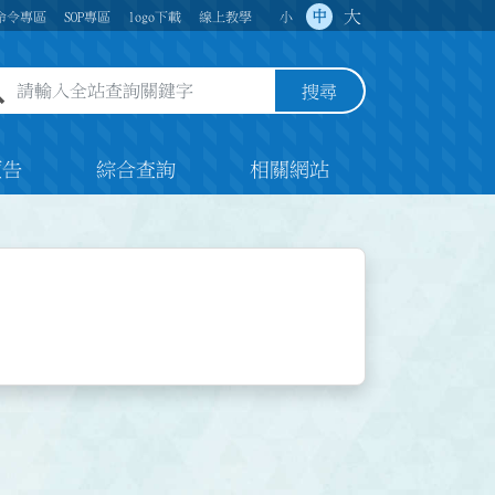
大
中
命令專區
SOP專區
logo下載
線上教學
小
全站查詢關鍵字欄位
搜尋
預告
綜合查詢
相關網站