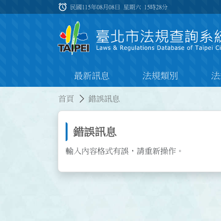
跳到主要內容
alarm
:::
民國115年08月08日 星期六
15時28分
最新訊息
法規類別
法
:::
:::
首頁
錯誤訊息
錯誤訊息
輸入內容格式有誤，請重新操作。