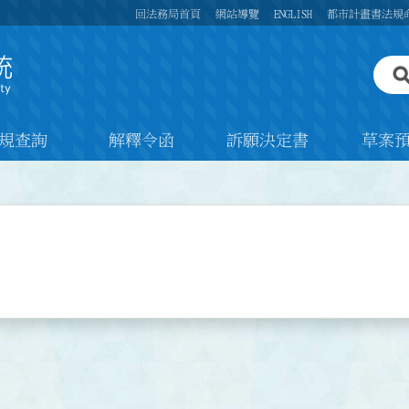
回法務局首頁
網站導覽
ENGLISH
都市計畫書法規
規查詢
解釋令函
訴願決定書
草案