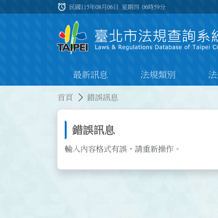
跳到主要內容
alarm
:::
民國115年08月06日 星期四
06時59分
最新訊息
法規類別
法
:::
:::
首頁
錯誤訊息
錯誤訊息
輸入內容格式有誤，請重新操作。