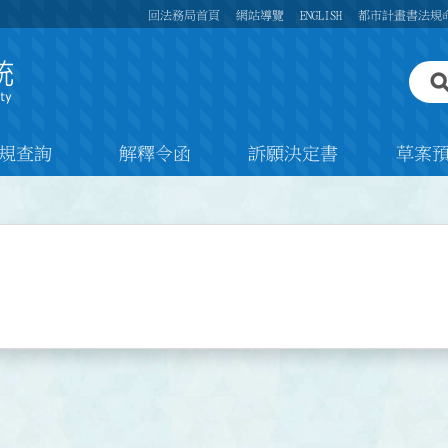
回法務局首頁
網站導覽
ENGLISH
都市計畫書法規
規查詢
解釋令函
訴願決定書
草案