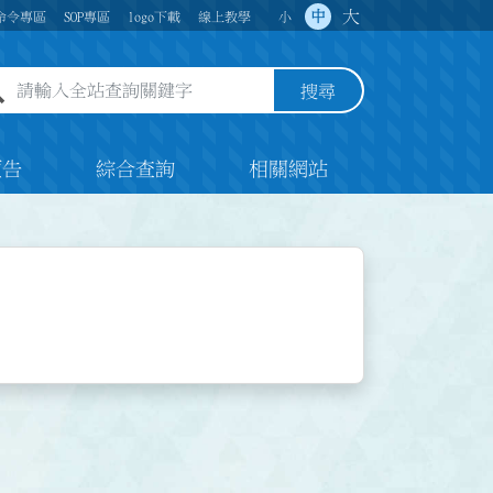
大
中
命令專區
SOP專區
logo下載
線上教學
小
全站查詢關鍵字欄位
搜尋
預告
綜合查詢
相關網站