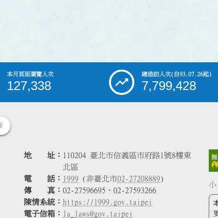
本月頁面瀏覽人次
總造訪人次
(自93.07.26起)
127,338
7,799,428
策
地 址
110204 臺北市信義區市府路1號8樓東
北區
電 話
1999
(非臺北市
02-27208889
)
小
傳 真
02-27596695、02-27593266
陳情系統
https://1999.gov.taipei
電子信箱
la_laws@gov.taipei