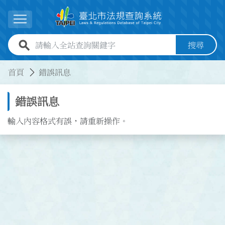
跳到主要內容
展開選單
全站查詢關鍵字欄位
搜尋
:::
:::
首頁
錯誤訊息
錯誤訊息
輸入內容格式有誤，請重新操作。