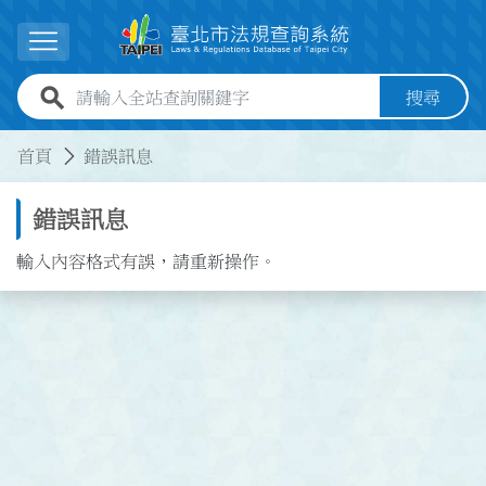
跳到主要內容
展開選單
全站查詢關鍵字欄位
搜尋
:::
:::
首頁
錯誤訊息
錯誤訊息
輸入內容格式有誤，請重新操作。