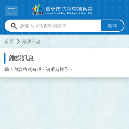
跳到主要內容
展開選單
全站查詢關鍵字欄位
搜尋
:::
:::
首頁
錯誤訊息
錯誤訊息
輸入內容格式有誤，請重新操作。