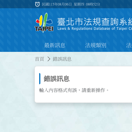
跳到主要內容
alarm
:::
民國115年08月06日 星期四
08時52分
最新訊息
法規類別
法
:::
:::
首頁
錯誤訊息
錯誤訊息
輸入內容格式有誤，請重新操作。