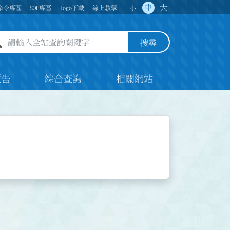
大
中
命令專區
SOP專區
logo下載
線上教學
小
全站查詢關鍵字欄位
搜尋
預告
綜合查詢
相關網站