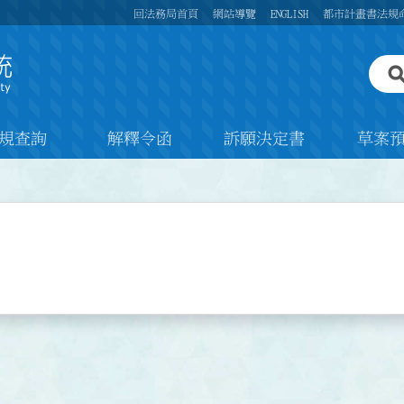
回法務局首頁
網站導覽
ENGLISH
都市計畫書法規
規查詢
解釋令函
訴願決定書
草案