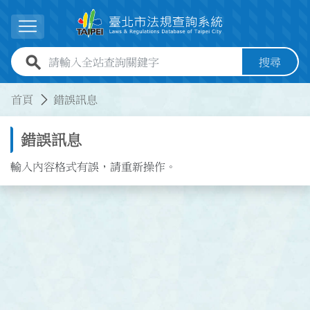
跳到主要內容
展開選單
全站查詢關鍵字欄位
搜尋
:::
:::
首頁
錯誤訊息
錯誤訊息
輸入內容格式有誤，請重新操作。