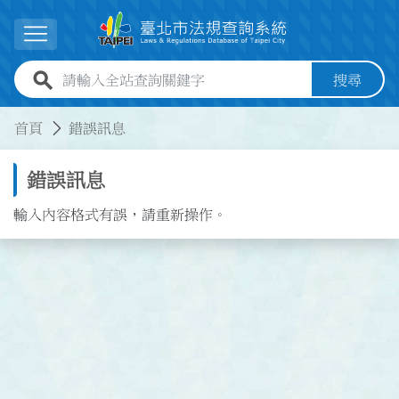
跳到主要內容
展開選單
全站查詢關鍵字欄位
搜尋
:::
:::
首頁
錯誤訊息
錯誤訊息
輸入內容格式有誤，請重新操作。