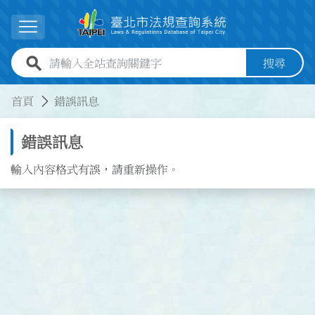
跳到主要內容
展開選單
全站查詢關鍵字欄位
搜尋
:::
:::
首頁
錯誤訊息
錯誤訊息
輸入內容格式有誤，請重新操作。