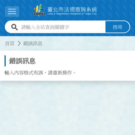
跳到主要內容
展開選單
全站查詢關鍵字欄位
搜尋
:::
:::
首頁
錯誤訊息
錯誤訊息
輸入內容格式有誤，請重新操作。