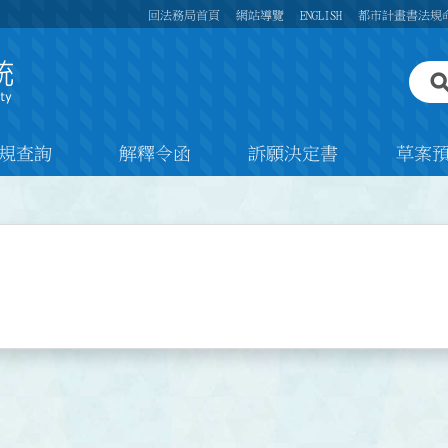
回法務局首頁
網站導覽
ENGLISH
都市計畫書法規
規查詢
解釋令函
訴願決定書
草案