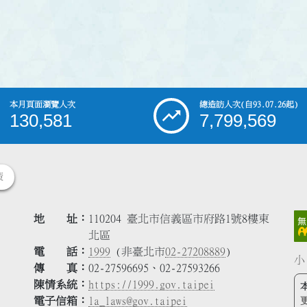
本月頁面瀏覽人次
總造訪人次
(自93.07.26起)
130,581
7,799,569
策
地 址
110204 臺北市信義區市府路1號8樓東
北區
電 話
1999
(非臺北市
02-27208889
)
小
傳 真
02-27596695、02-27593266
陳情系統
https://1999.gov.taipei
電子信箱
la_laws@gov.taipei