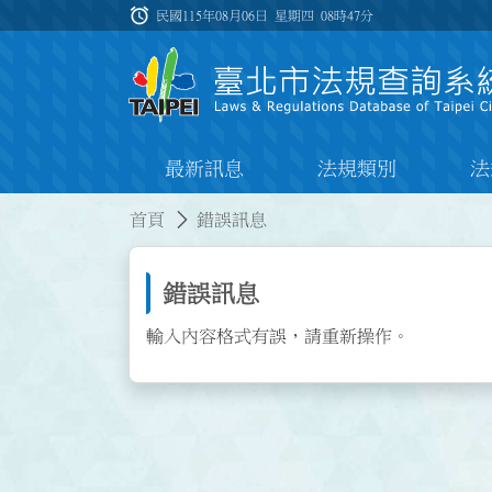
跳到主要內容
alarm
:::
民國115年08月06日 星期四
08時47分
最新訊息
法規類別
法
:::
:::
首頁
錯誤訊息
錯誤訊息
輸入內容格式有誤，請重新操作。