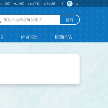
大
中
命令專區
SOP專區
logo下載
線上教學
小
全站查詢關鍵字欄位
搜尋
預告
綜合查詢
相關網站