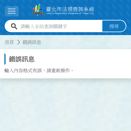
跳到主要內容
展開選單
全站查詢關鍵字欄位
搜尋
:::
:::
首頁
錯誤訊息
錯誤訊息
輸入內容格式有誤，請重新操作。