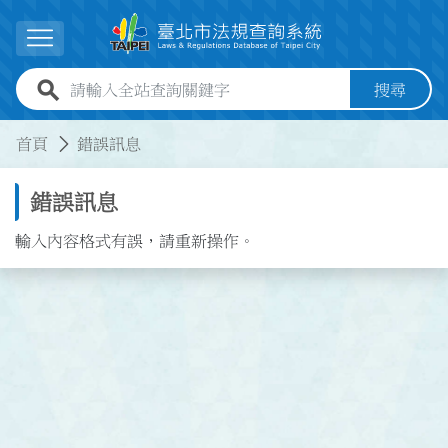
跳到主要內容
展開選單
全站查詢關鍵字欄位
搜尋
:::
:::
首頁
錯誤訊息
錯誤訊息
輸入內容格式有誤，請重新操作。