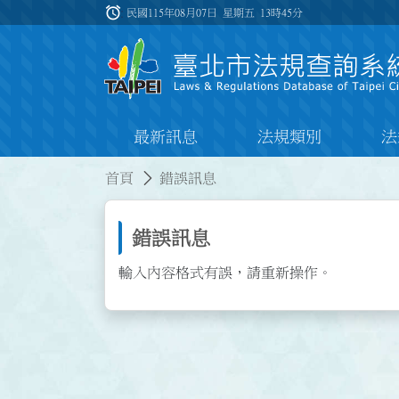
跳到主要內容
alarm
:::
民國115年08月07日 星期五
13時45分
最新訊息
法規類別
法
:::
:::
首頁
錯誤訊息
錯誤訊息
輸入內容格式有誤，請重新操作。