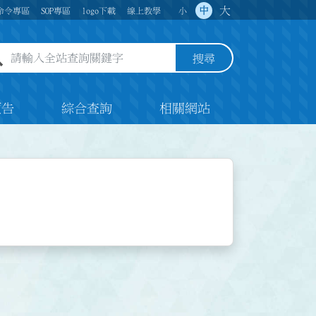
大
中
命令專區
SOP專區
logo下載
線上教學
小
全站查詢關鍵字欄位
搜尋
預告
綜合查詢
相關網站