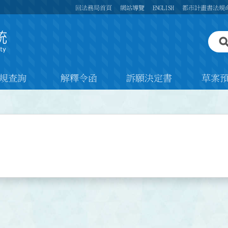
回法務局首頁
網站導覽
ENGLISH
都市計畫書法規
規查詢
解釋令函
訴願決定書
草案